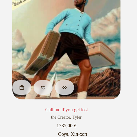
Call me if you get lost
the Creator
,
Tyler
1735,00
₴
Соул
,
Хіп-хоп