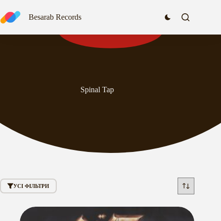
Перейти
до
Besarab Records
вмісту
Spinal Tap
УСІ ФІЛЬТРИ