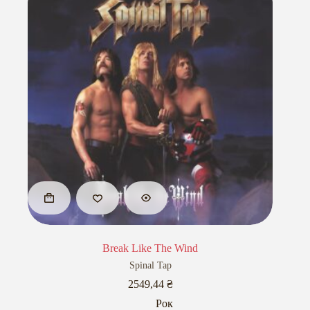
Break Like The Wind
Spinal Tap
2549,44
₴
Рок