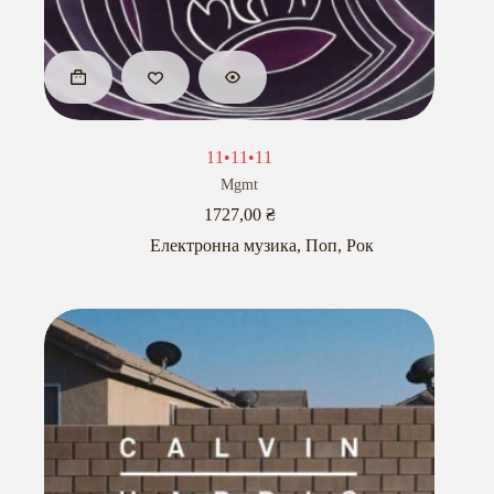
11•11•11
Mgmt
1727,00
₴
Електронна музика
,
Поп
,
Рок