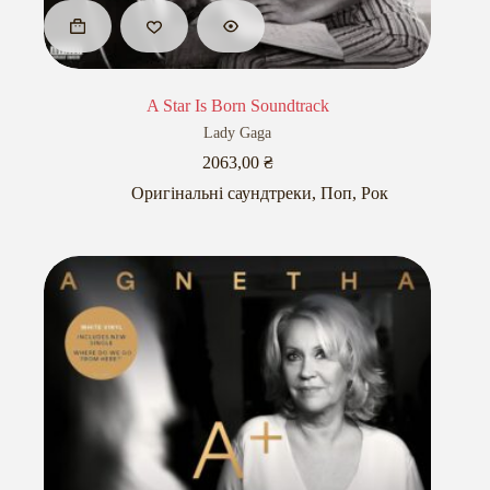
A Star Is Born Soundtrack
Lady Gaga
2063,00
₴
Оригінальні саундтреки
,
Поп
,
Рок