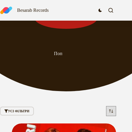
Перейти
до
Besarab Records
вмісту
Поп
УСІ ФІЛЬТРИ