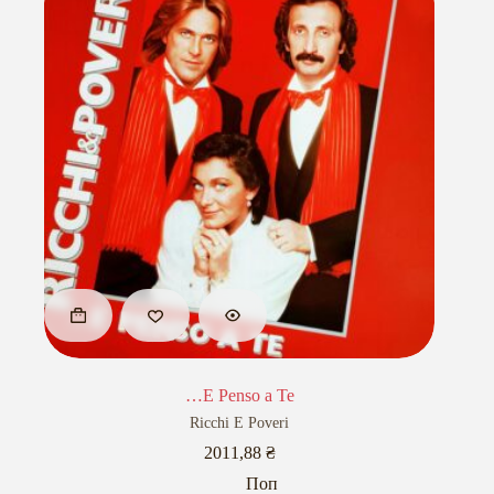
…E Penso a Te
Ricchi E Poveri
2011,88
₴
Поп