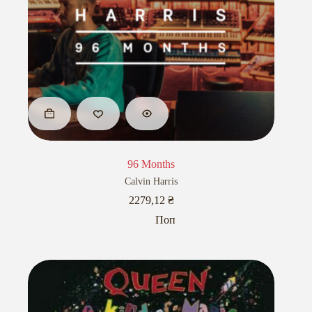
96 Months
Calvin Harris
2279,12
₴
Поп