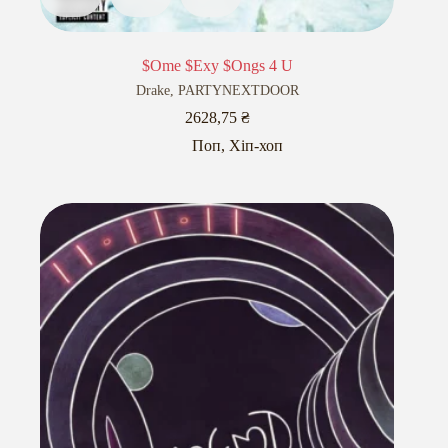
$Ome $Exy $Ongs 4 U
Drake
,
PARTYNEXTDOOR
2628,75
₴
Поп
,
Хіп-хоп