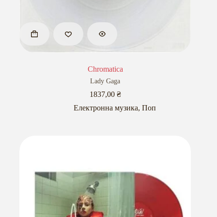
Chromatica
Lady Gaga
1837,00
₴
Електронна музика
,
Поп