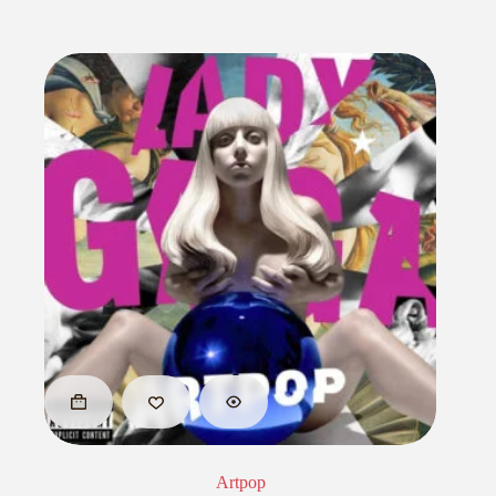
Artpop