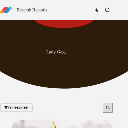
Перейти
до
Besarab Records
вмісту
Lady Gaga
УСІ ФІЛЬТРИ