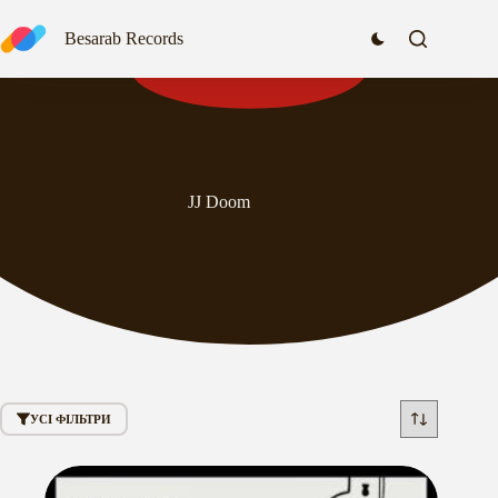
Перейти
до
Besarab Records
вмісту
JJ Doom
УСІ ФІЛЬТРИ