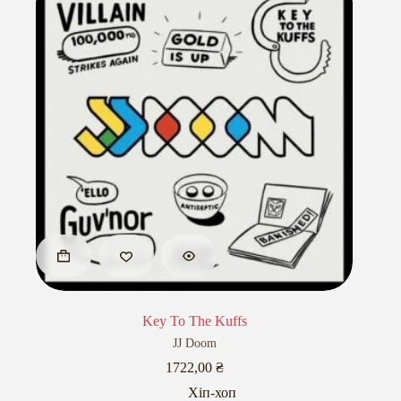
Key To The Kuffs
JJ Doom
1722,00
₴
Хіп-хоп