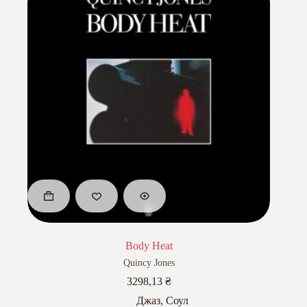
Body Heat
Quincy Jones
3298,13
₴
Джаз
,
Соул