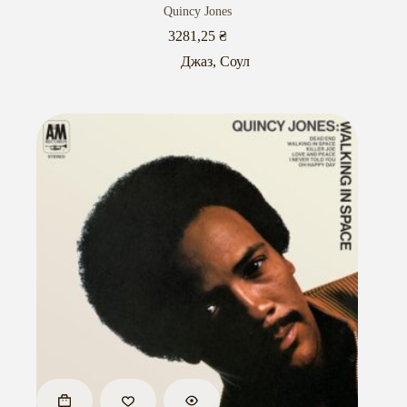
Quincy Jones
3281,25
₴
Джаз
,
Соул