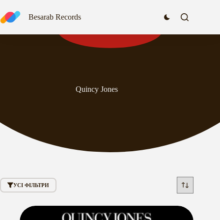
Перейти
до
Besarab Records
вмісту
Quincy Jones
УСІ ФІЛЬТРИ