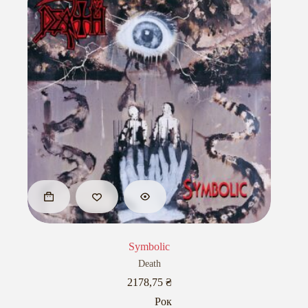
Symbolic
Death
2178,75
₴
Рок