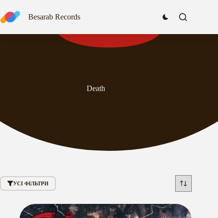
Перейти
до
Besarab Records
вмісту
Death
УСІ ФІЛЬТРИ