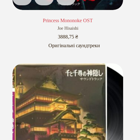
Princess Mononoke OST
Joe Hisaishi
3888,75
₴
Оригінальні саундтреки