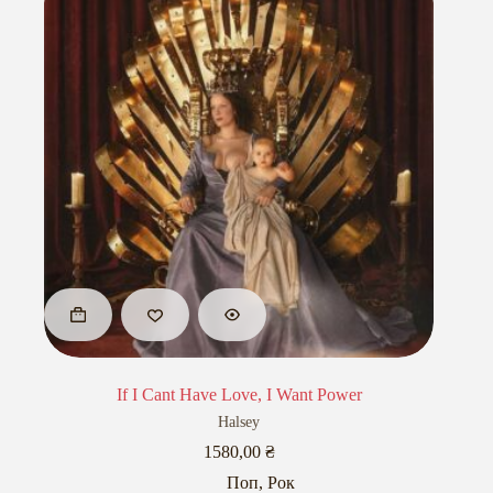
If I Cant Have Love, I Want Power
Halsey
1580,00
₴
Поп
,
Рок