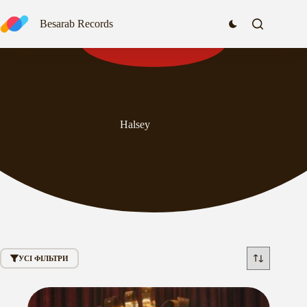
Перейти
до
Besarab Records
вмісту
Halsey
УСІ ФІЛЬТРИ