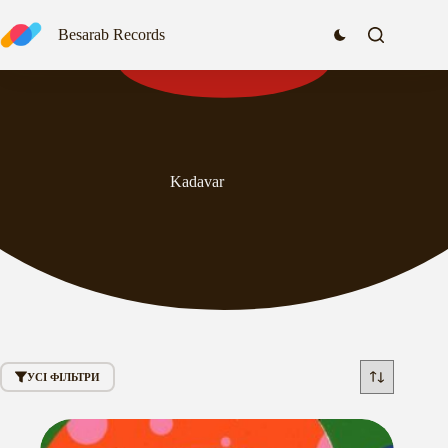
Перейти
до
Besarab Records
вмісту
Kadavar
УСІ ФІЛЬТРИ