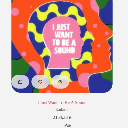
I Just Want To Be A Sound
Kadavar
2154,38
₴
Рок