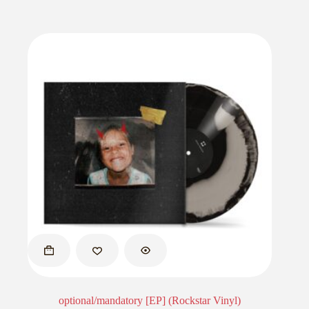
optional/mandatory [EP] (Rockstar Vinyl)