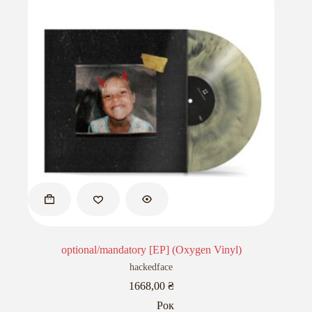
optional/mandatory [EP] (Oxygen Vinyl)
hackedface
1668,00
₴
Рок