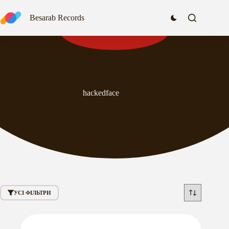
Перейти
до
Besarab Records
вмісту
hackedface
УСІ ФІЛЬТРИ