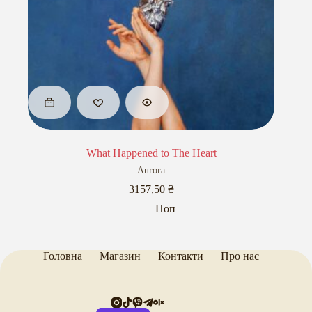
What Happened to The Heart
Aurora
3157,50
₴
Поп
Головна
Магазин
Контакти
Про нас