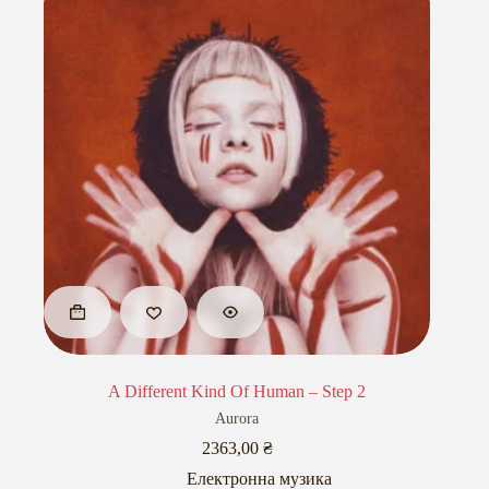
A Different Kind Of Human – Step 2
Aurora
2363,00
₴
Електронна музика