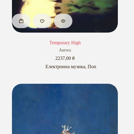
Temporary High
Aurora
2237,00
₴
Електронна музика
,
Поп