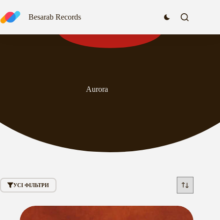
Перейти
до
Besarab Records
вмісту
Aurora
УСІ ФІЛЬТРИ