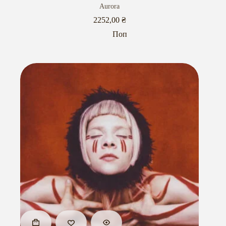
Aurora
2252,00
₴
Поп