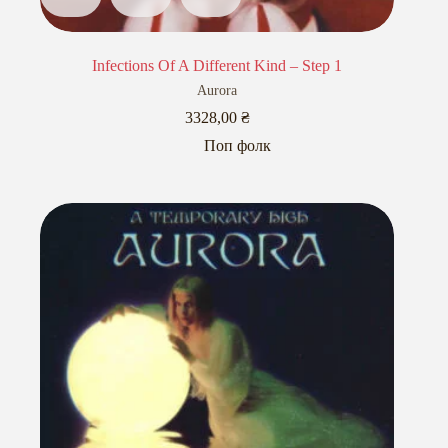
Infections Of A Different Kind – Step 1
Aurora
3328,00
₴
Поп фолк