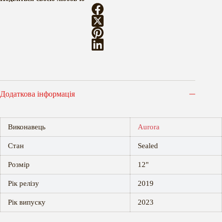
-
Step
1
кількість
Додаткова інформація
Виконавець
Aurora
Стан
Sealed
Розмір
12"
Рік релізу
2019
Рік випуску
2023