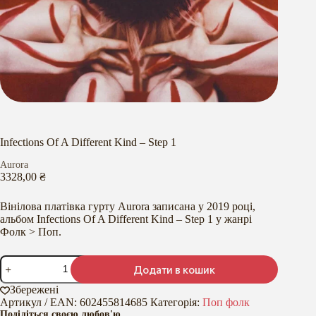
Infections Of A Different Kind – Step 1
Aurora
3328,00
₴
Вінілова платівка гурту Aurora записана у 2019 році,
альбом Infections Of A Different Kind – Step 1 у жанрі
Фолк > Поп.
Infections
Додати в кошик
Of
A
Збережені
Different
Артикул / EAN:
602455814685
Категорія:
Поп фолк
Kind
Поділіться своєю любов'ю