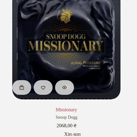
Missionary
Snoop Dogg
2068,00
₴
Хіп-хоп