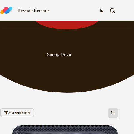
Перейти
до
Besarab Records
вмісту
Snoop Dogg
УСІ ФІЛЬТРИ