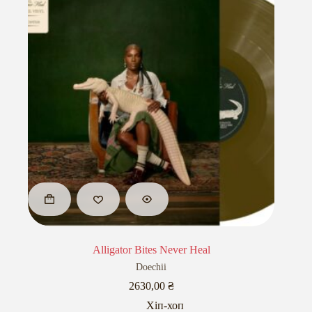
Alligator Bites Never Heal
Doechii
2630,00
₴
Хіп-хоп