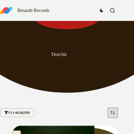
Перейти
до
Besarab Records
вмісту
Doechii
УСІ ФІЛЬТРИ