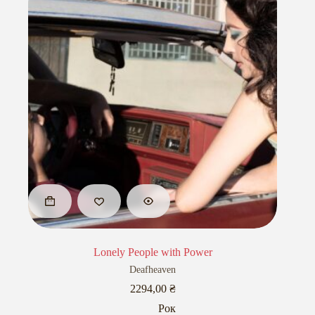
Lonely People with Power
Deafheaven
2294,00
₴
Рок