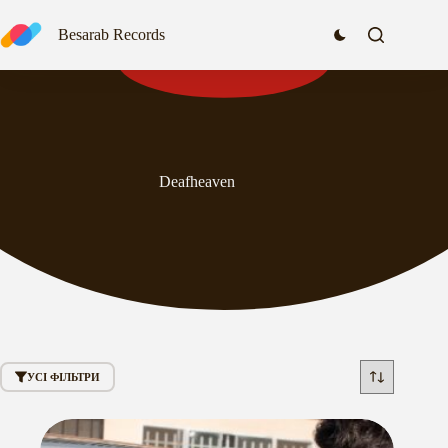
Перейти
до
Besarab Records
вмісту
Deafheaven
УСІ ФІЛЬТРИ