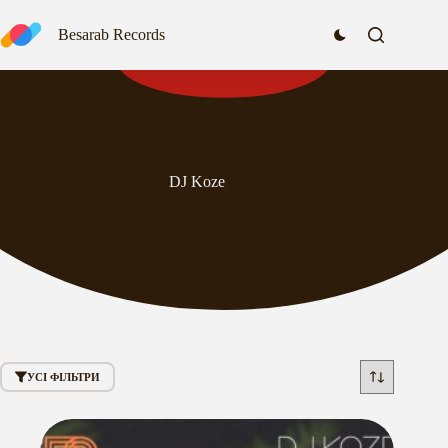
Перейти
до
Besarab Records
вмісту
DJ Koze
УСІ ФІЛЬТРИ