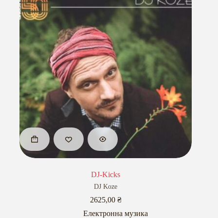
DJ-Kicks
DJ Koze
2625,00
₴
Електронна музика