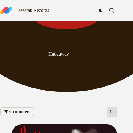
Перейти
до
Besarab Records
вмісту
Haddaway
УСІ ФІЛЬТРИ