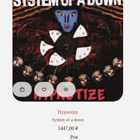
Hypnotize
System of a down
1447,00
₴
Рок