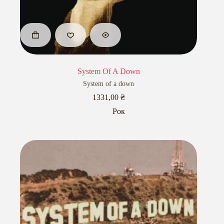
System Of A Down
System of a down
1331,00
₴
Рок