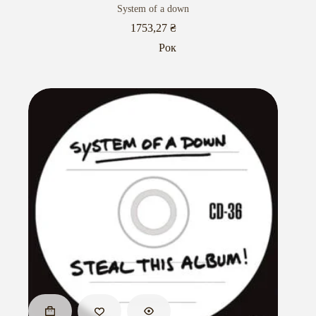
System of a down
1753,27
₴
Рок