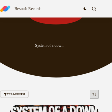
Перейти
до
Besarab Records
вмісту
System of a down
УСІ ФІЛЬТРИ