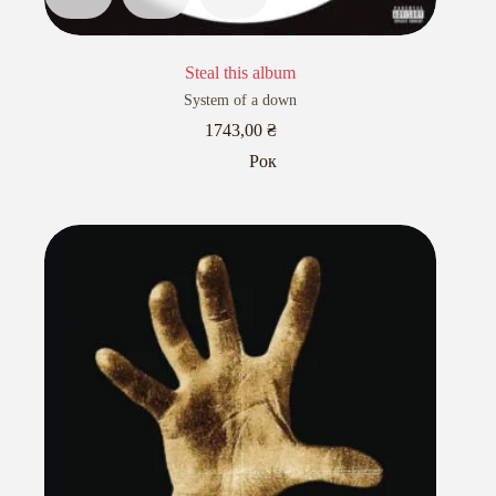
Steal this album
System of a down
1743,00
₴
Рок