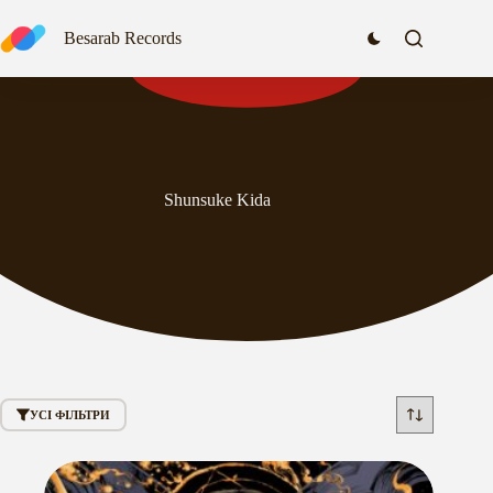
Перейти
до
Besarab Records
вмісту
Shunsuke Kida
УСІ ФІЛЬТРИ