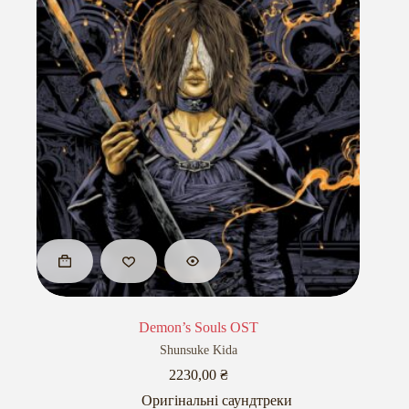
Demon’s Souls OST
Shunsuke Kida
2230,00
₴
Оригінальні саундтреки