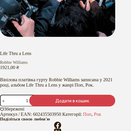
Life Thru a Lens
Robbie Williams
1921,00
₴
Вінілова платівка гурту Robbie Williams записана у 2021
році, альбом Life Thru a Lens у жанрі Поп, Рок.
Life
Додати в кошик
Thru
a
Збережені
Lens
Артикул / EAN:
602435503950
Категорії:
Поп
,
Рок
кількість
Поділіться своєю любов'ю