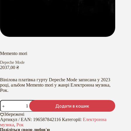
Memento mori
Depeche Mode
2037,00
₴
Вінілова платівка гурту Depeche Mode записана у 2023
році, альбом Memento mori у жанрі Електронна музика,
Рок.
Memento
Додати в кошик
mori
кількість
Збережені
Артикул / EAN:
196587842116
Категорії:
Електронна
музика
,
Рок
Поділіться своєю любов'ю