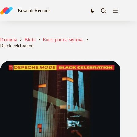
Перейти
до
Besarab Records
вмісту
Головна
Вініл
Електронна музика
Black celebration