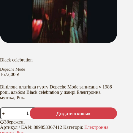
Black celebration
Depeche Mode
1672,00
₴
Вінілова платівка гурту Depeche Mode записана у 1986
році, альбом Black celebration у жанрі Електронна
музика, Рок.
Black
Додати в кошик
celebration
кількість
Збережені
Артикул / EAN:
889853367412
Категорії:
Електронна
музика
,
Рок