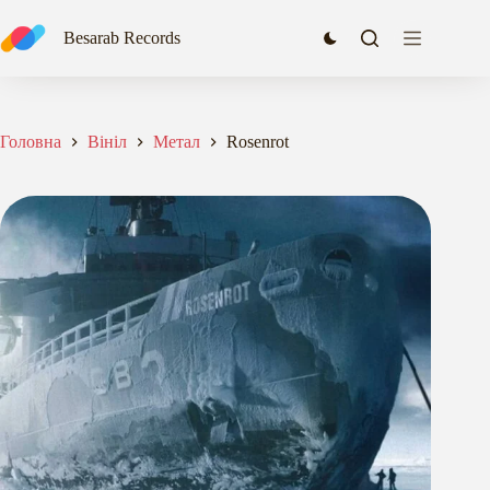
Перейти
до
Besarab Records
вмісту
Головна
Вініл
Метал
Rosenrot