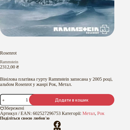
Rosenrot
Rammstein
2312,00
₴
Вінілова платівка гурту Rammstein записана у 2005 році,
альбом Rosenrot у жанрі Рок, Метал.
Rosenrot
Додати в кошик
кількість
Збережені
Артикул / EAN:
602527296753
Категорії:
Метал
,
Рок
Поділіться своєю любов'ю