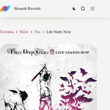
Перейти
до
Life Starts Now
Besarab Records
Додати в кошик
вмісту
2467,60
₴
Головна
Вініл
Рок
Life Starts Now