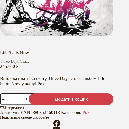
Life Starts Now
Three Days Grace
2467,60
₴
Вінілова платівка гурту Three Days Grace альбом Life
Starts Now у жанрі Рок.
Life
Додати в кошик
Starts
Now
Збережені
кількість
Артикул / EAN:
889853460113
Категорія:
Рок
Поділіться своєю любов'ю