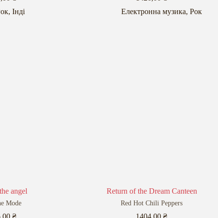
Рок
,
Інді
Електронна музика
,
Рок
the angel
Return of the Dream Canteen
he Mode
Red Hot Chili Peppers
6,00
₴
1404,00
₴