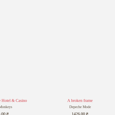
e Hotel & Casino
A broken frame
 Monkeys
Depeche Mode
0,00
₴
1426,00
₴