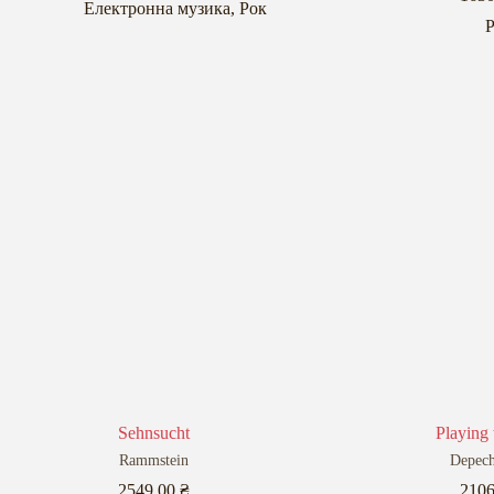
Електронна музика
,
Рок
Sehnsucht
Playing 
Rammstein
Depec
2549,00
₴
210