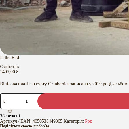
In the End
Cranberries
1495,00
₴
Вінілова платівка гурту Cranberries записана у 2019 році, альбом 
In
the
End
кількість
Збережені
Артикул / EAN:
4050538449365
Категорія:
Рок
Поділіться своєю любов'ю