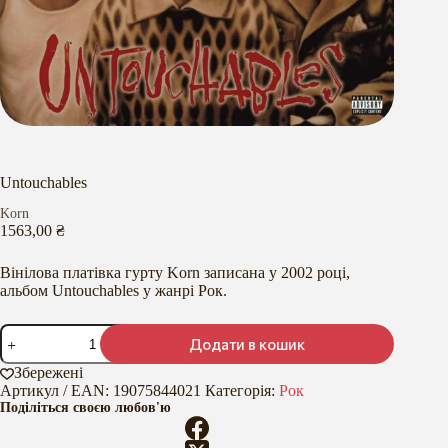
Untouchables
Korn
1563,00
₴
Вінілова платівка гурту Korn записана у 2002 році,
альбом Untouchables у жанрі Рок.
Untouchables
Додати в кошик
кількість
Збережені
Артикул / EAN:
19075844021
Категорія:
Рок
Поділіться своєю любов'ю