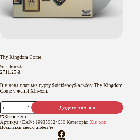
Thy Kingdom Come
$uicideboy$
2711,25
₴
Вінілова платівка гурту $uicideboy$ альбом Thy Kingdom
Come у жанрі Хіп-хоп.
Thy
Додати в кошик
Kingdom
Come
Збережені
кількість
Артикул / EAN:
199350824630
Категорія:
Хіп-хоп
Поділіться своєю любов'ю