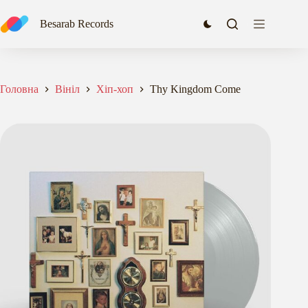
Перейти
до
Besarab Records
вмісту
Головна
Вініл
Хіп-хоп
Thy Kingdom Come