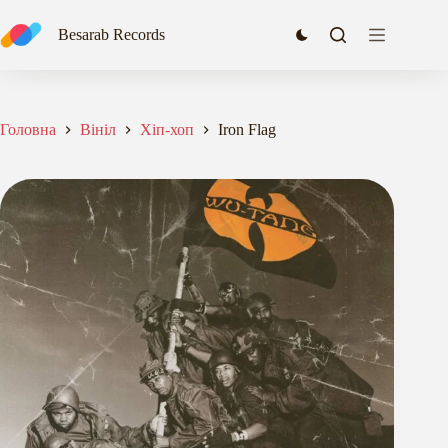
Перейти
до
Besarab Records
вмісту
Головна
Вініл
Хіп-хоп
Iron Flag