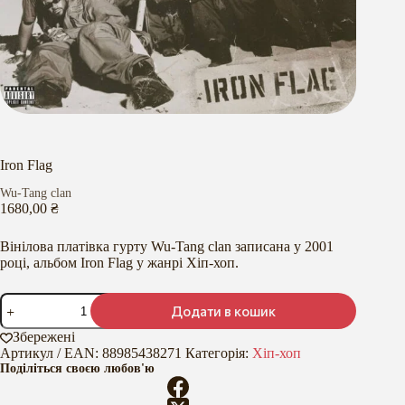
Iron Flag
Wu-Tang clan
1680,00
₴
Вінілова платівка гурту Wu-Tang clan записана у 2001
році, альбом Iron Flag у жанрі Хіп-хоп.
Iron
Додати в кошик
Flag
кількість
Збережені
Артикул / EAN:
88985438271
Категорія:
Хіп-хоп
Поділіться своєю любов'ю