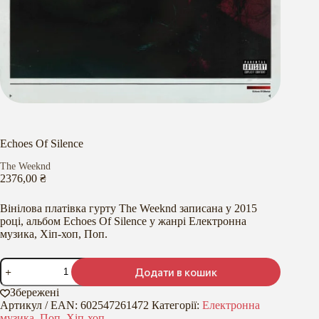
Echoes Of Silence
The Weeknd
2376,00
₴
Вінілова платівка гурту The Weeknd записана у 2015
році, альбом Echoes Of Silence у жанрі Електронна
музика, Хіп-хоп, Поп.
Echoes
Додати в кошик
Of
Silence
Збережені
кількість
Артикул / EAN:
602547261472
Категорії:
Електронна
музика
,
Поп
,
Хіп-хоп