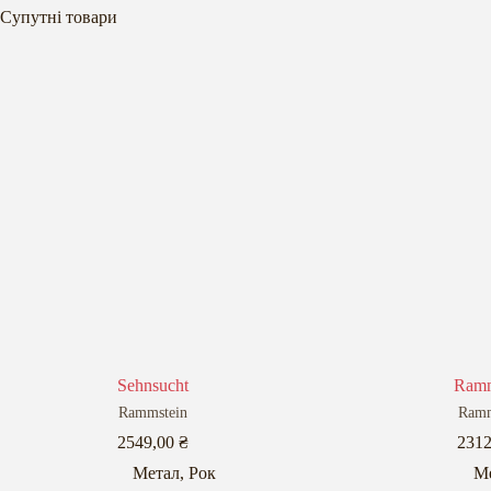
Супутні товари
Sehnsucht
Ramm
Rammstein
Ramm
2549,00
₴
231
Метал
,
Рок
М