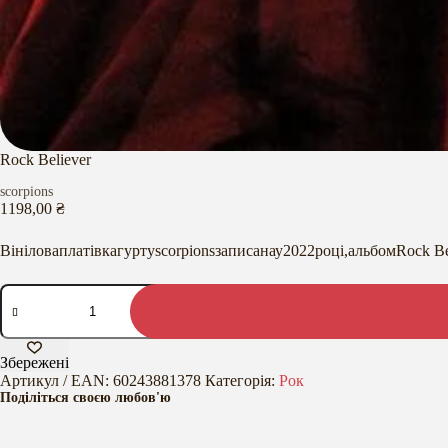
Rock Believer
scorpions
1198,00
₴
Вініловаплатівкагуртуscorpionsзаписанау2022році,альбомRock Be
Rock
Believer
кількість
Збережені
Артикул / EAN:
60243881378
Категорія:
Рок
Поділіться своєю любов'ю