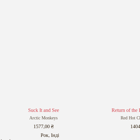
Suck It and See
Return of the
Arctic Monkeys
Red Hot Ch
1577,00
₴
140
Рок
,
Інді