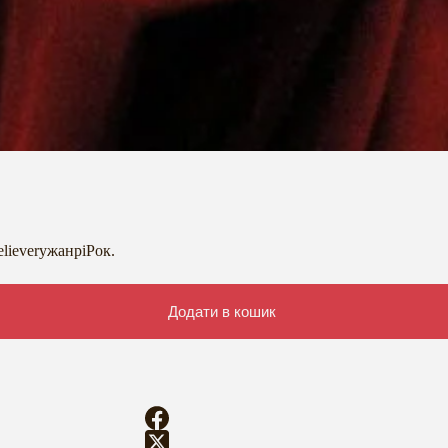
lieverужанріРок.
Додати в кошик