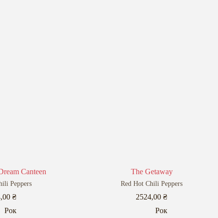
 Dream Canteen
The Getaway
ili Peppers
Red Hot Chili Peppers
4,00
₴
2524,00
₴
Рок
Рок