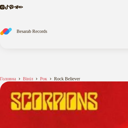
Перейти
до
вмісту
Besarab Records
Головна
Вініл
Рок
Rock Believer