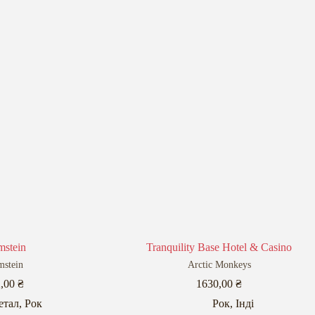
stein
Tranquility Base Hotel & Casino
stein
Arctic Monkeys
2,00
₴
1630,00
₴
етал
,
Рок
Рок
,
Інді