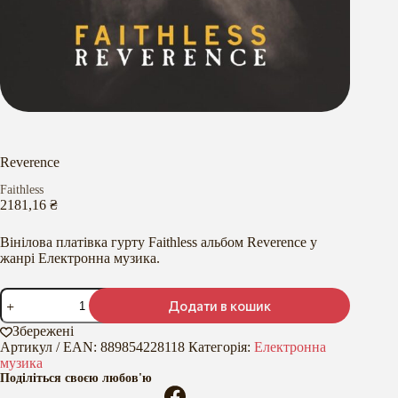
Reverence
Faithless
2181,16
₴
Вінілова платівка гурту Faithless альбом Reverence у
жанрі Електронна музика.
Reverence
Додати в кошик
кількість
Збережені
Артикул / EAN:
889854228118
Категорія:
Електронна
музика
Поділіться своєю любов'ю