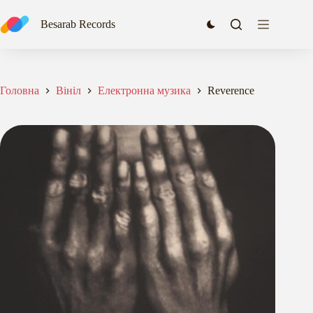
Перейти
до
Besarab Records
вмісту
Головна
Вініл
Електронна музика
Reverence