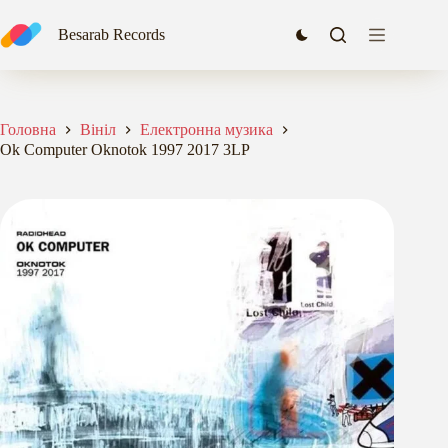
Перейти
до
Ok Computer Oknotok 1997 2017 3LP
Besarab Records
Додати в кошик
вмісту
2304,00
₴
Головна
Вініл
Електронна музика
Ok Computer Oknotok 1997 2017 3LP