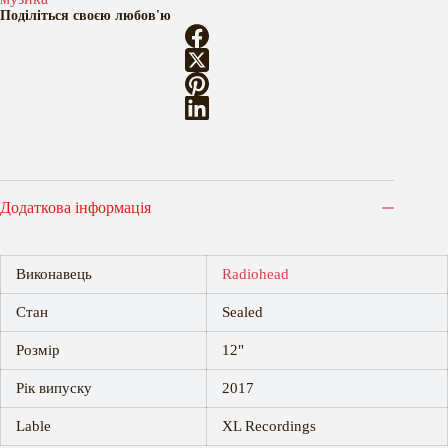
3LP
Поділіться своєю любов'ю
кількість
Додаткова інформація
Виконавець
Radiohead
Стан
Sealed
Розмір
12"
Рік випуску
2017
Lable
XL Recordings