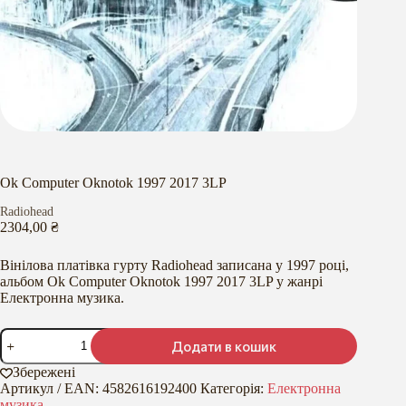
Ok Computer Oknotok 1997 2017 3LP
Radiohead
2304,00
₴
Вінілова платівка гурту Radiohead записана у 1997 році,
альбом Ok Computer Oknotok 1997 2017 3LP у жанрі
Електронна музика.
Ok
Додати в кошик
Computer
Oknotok
Збережені
1997
Артикул / EAN:
4582616192400
Категорія:
Електронна
2017
музика