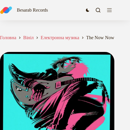
Перейти
до
Besarab Records
вмісту
Головна
Вініл
Електронна музика
The Now Now