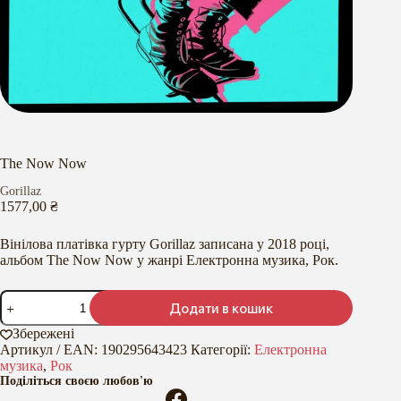
The Now Now
Gorillaz
1577,00
₴
Вінілова платівка гурту Gorillaz записана у 2018 році,
альбом The Now Now у жанрі Електронна музика, Рок.
The
Додати в кошик
Now
Now
Збережені
кількість
Артикул / EAN:
190295643423
Категорії:
Електронна
музика
,
Рок
Поділіться своєю любов'ю