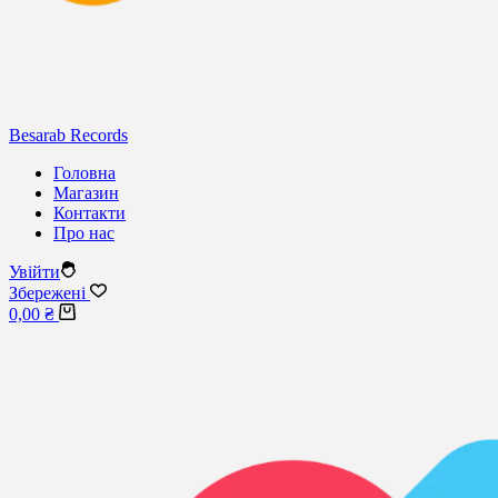
Besarab Records
Головна
Магазин
Контакти
Про нас
Увійти
Збережені
Кошик
0,00
₴