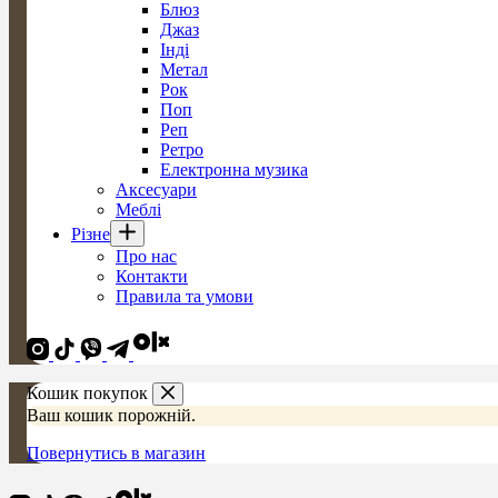
Блюз
Джаз
Інді
Метал
Рок
Поп
Реп
Ретро
Електронна музика
Аксесуари
Меблі
Різне
Про нас
Контакти
Правила та умови
Кошик покупок
Ваш кошик порожній.
Повернутись в магазин