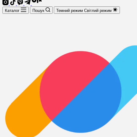
Каталог
Пошук
Темний режим
Світлий режим