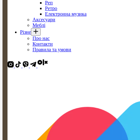
Реп
Ретро
Електронна музика
Аксесуари
Меблі
Різне
Про нас
Контакти
Правила та умови