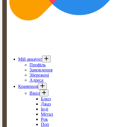
Мій аккаунт
Профіль
Замовлення
Збережені
Адреса
Крамниця
Вініл
Блюз
Джаз
Інді
Метал
Рок
Поп