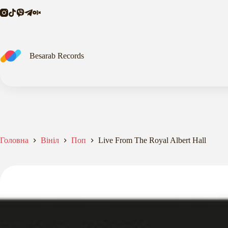
Royal
Перейти
Albert
до
Hall
вмісту
кількість
Besarab Records
Головна
Вініл
Поп
Live From The Royal Albert Hall