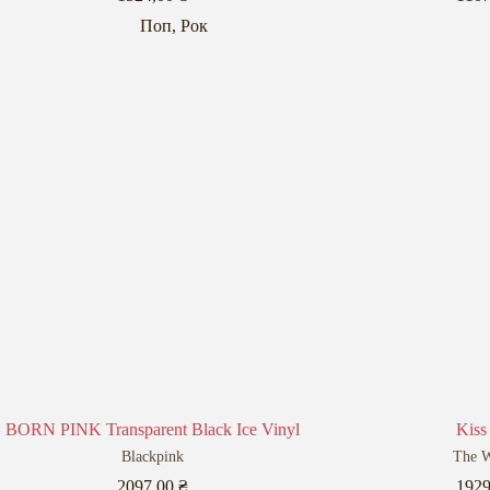
Поп
,
Рок
BORN PINK Transparent Black Ice Vinyl
Kiss
Blackpink
The 
2097,00
₴
192