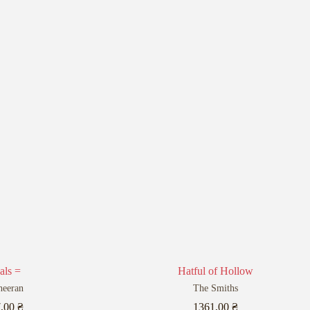
als =
Hatful of Hollow
heeran
The Smiths
7,00
₴
1361,00
₴