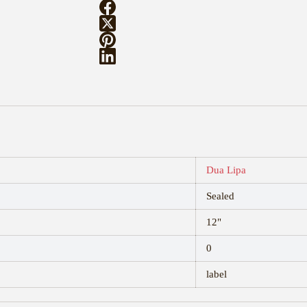
Dua Lipa
Sealed
12"
0
label