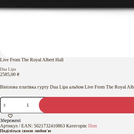
Live From The Royal Albert Hall
Dua Lipa
2585,00
₴
Вінілова платівка гурту Dua Lipa альбом Live From The Royal Albe
Live
From
The
Royal
Albert
Збережені
Hall
Артикул / EAN:
5021732410863
Категорія:
Поп
кількість
Поділіться своєю любов'ю