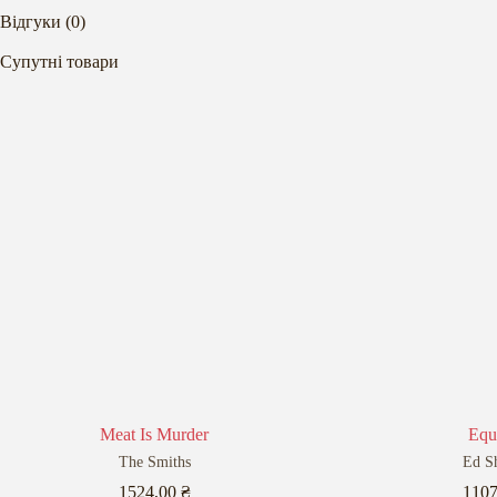
Відгуки (0)
Супутні товари
Meat Is Murder
Equ
The Smiths
Ed S
1524,00
₴
110