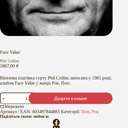
Face Value
Phil Collins
1867,00
₴
Вінілова платівка гурту Phil Collins записана у 1981 році,
альбом Face Value у жанрі Рок, Поп.
Face
Додати в кошик
Value
кількість
Збережені
Артикул / EAN:
603497844883
Категорії:
Поп
,
Рок
Поділіться своєю любов'ю