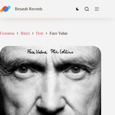
Перейти
до
Face Value
Besarab Records
Додати в кошик
вмісту
1867,00
₴
Головна
Вініл
Поп
Face Value