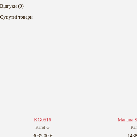
Відгуки (0)
Супутні товари
KG0516
Manana S
Karol G
Kar
3035,00
₴
143