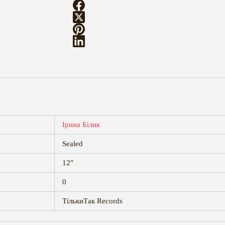
Ірина Білик
Sealed
12"
0
ТількиТак Records