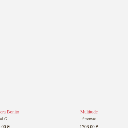
era Bonito
Multitude
ol G
Stromae
8,00
₴
1708,00
₴