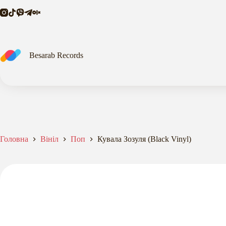
Vinyl)
Перейти
кількість
до
вмісту
Besarab Records
Головна
Вініл
Поп
Кувала Зозуля (Black Vinyl)