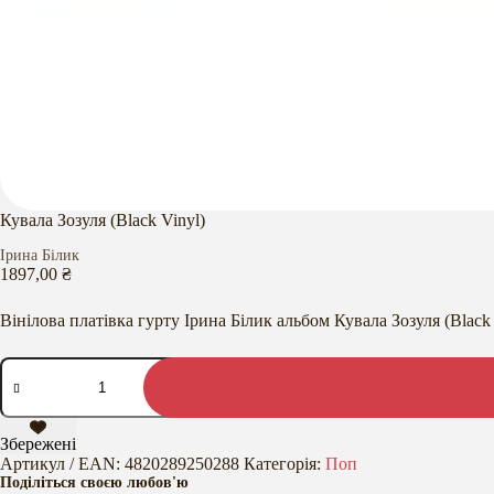
Кувала Зозуля (Black Vinyl)
Ірина Білик
1897,00
₴
Вінілова платівка гурту Ірина Білик альбом Кувала Зозуля (Black 
Кувала
Зозуля
(Black
Vinyl)
кількість
Збережені
Артикул / EAN:
4820289250288
Категорія:
Поп
Поділіться своєю любов'ю