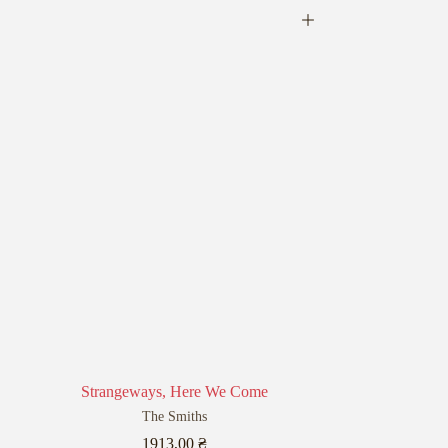
Strangeways, Here We Come
The Smiths
1913,00
₴