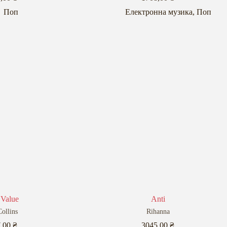
Поп
Електронна музика
,
Поп
 Value
Anti
Collins
Rihanna
7,00
₴
3045,00
₴