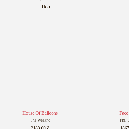
Поп
House Of Balloons
Face
The Weeknd
Phil 
2183,00
₴
186