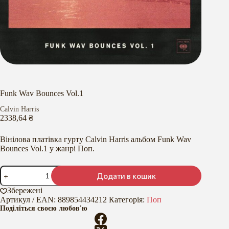
Funk Wav Bounces Vol.1
Calvin Harris
2338,64
₴
Вінілова платівка гурту Calvin Harris альбом Funk Wav
Bounces Vol.1 у жанрі Поп.
Funk
Додати в кошик
Wav
Bounces
Збережені
Vol.1
Артикул / EAN:
889854434212
Категорія:
Поп
кількість
Поділіться своєю любов'ю