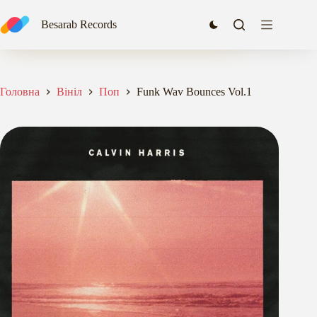
Перейти
до
Funk Wav Bounces Vol.1
Besarab Records
Додати в кошик
вмісту
2338,64
₴
Головна
Вініл
Поп
Funk Wav Bounces Vol.1