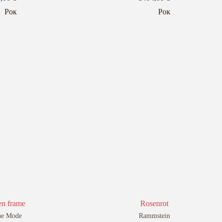
Рок
Рок
en frame
Rosenrot
he Mode
Rammstein