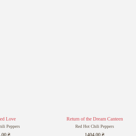
ted Love
Return of the Dream Canteen
ili Peppers
Red Hot Chili Peppers
1,00
₴
1404,00
₴