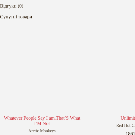
Відгуки (0)
Супутні товари
Whatever People Say I am,That’S What
Unlimi
I’M Not
Red Hot Ch
Arctic Monkeys
186