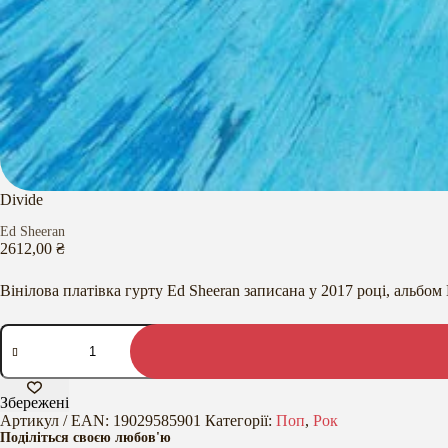
Divide
Ed Sheeran
2612,00
₴
Вінілова платівка гурту Ed Sheeran записана у 2017 році, альбом 
Divide
кількість
Збережені
Артикул / EAN:
19029585901
Категорії:
Поп
,
Рок
Поділіться своєю любов'ю