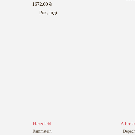
1672,00
₴
Рок
,
Інді
Herzeleid
A brok
Rammstein
Depec