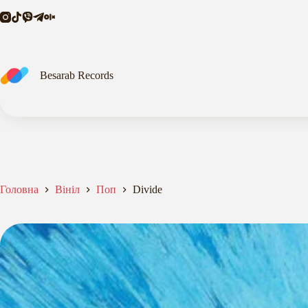
Перейти
до
вмісту
Besarab Records
Головна
Вініл
Поп
Divide