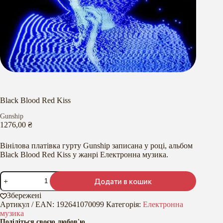
Black Blood Red Kiss
Gunship
1276,00
₴
Вінілова платівка гурту Gunship записана у році, альбом
Black Blood Red Kiss у жанрі Електронна музика.
Black
Додати в кошик
Blood
Red
Збережені
Kiss
Артикул / EAN:
192641070099
Категорія:
Електронна
кількість
музика
Поділіться своєю любов'ю