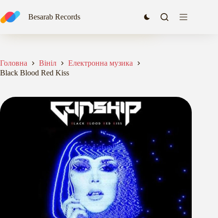
Перейти
до
Black Blood Red Kiss
Besarab Records
Додати в кошик
вмісту
1276,00
₴
Головна
Вініл
Електронна музика
Black Blood Red Kiss