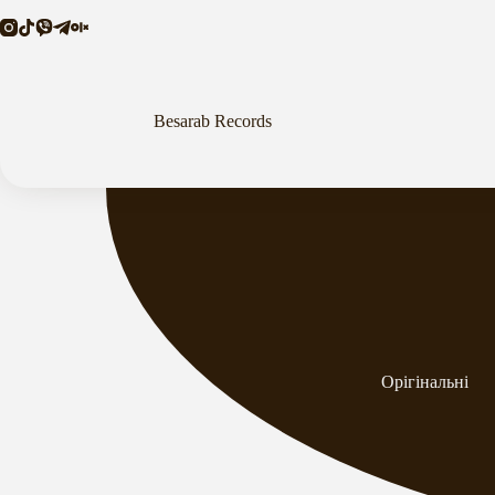
Перейти
до
вмісту
Besarab Records
Орiгiнальнi