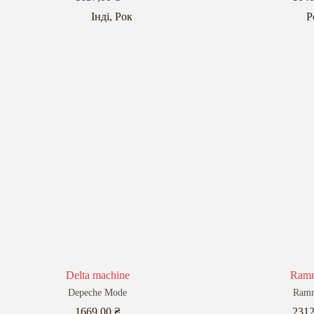
Інді
,
Рок
Р
Delta machine
Ramm
Depeche Mode
Ramm
1669,00
₴
231