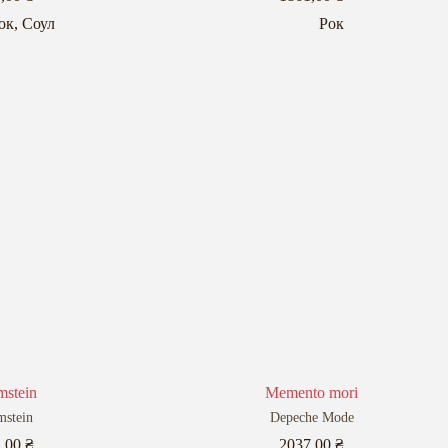
ок
,
Соул
Рок
stein
Memento mori
stein
Depeche Mode
2,00
₴
2037,00
₴