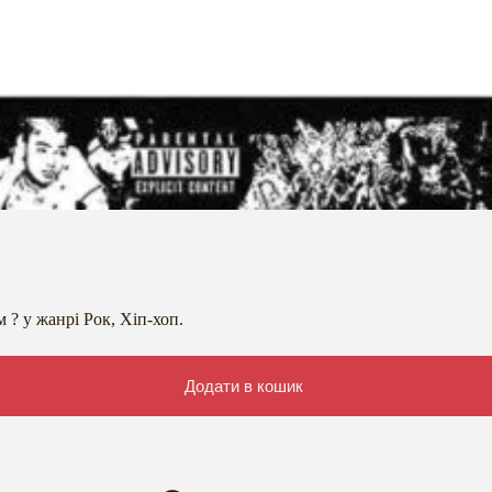
м ? у жанрі Рок, Хіп-хоп.
Додати в кошик