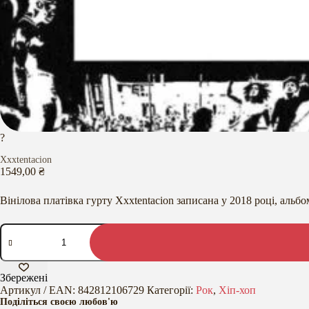
?
Xxxtentacion
1549,00
₴
Вінілова платівка гурту Xxxtentacion записана у 2018 році, альбо
?
кількість
Збережені
Артикул / EAN:
842812106729
Категорії:
Рок
,
Хіп-хоп
Поділіться своєю любов'ю