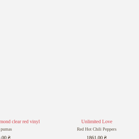
mond clear red vinyl
Unlimited Love
 pumas
Red Hot Chili Peppers
0,00
₴
1861,00
₴