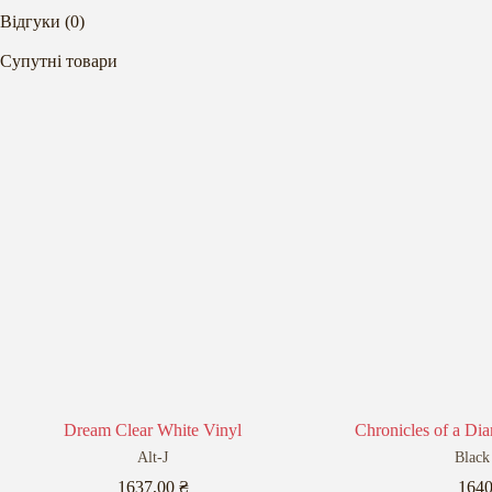
Відгуки (0)
Супутні товари
Dream Clear White Vinyl
Chronicles of a Dia
Alt-J
Black
1637,00
₴
164