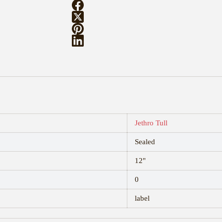
Jethro Tull
Sealed
12"
0
label