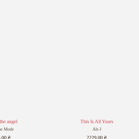
the angel
This Is All Yours
he Mode
Alt-J
6,00
₴
2229,00
₴