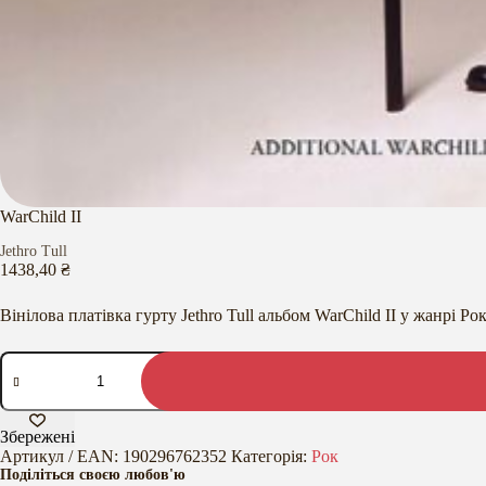
WarChild II
Jethro Tull
1438,40
₴
Вінілова платівка гурту Jethro Tull альбом WarChild II у жанрі Рок
WarChild
II
кількість
Збережені
Артикул / EAN:
190296762352
Категорія:
Рок
Поділіться своєю любов'ю