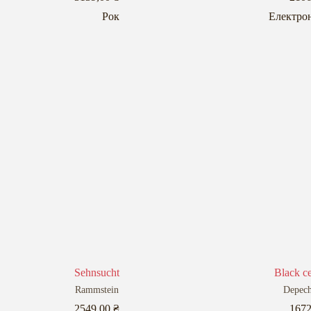
Рок
Електро
Sehnsucht
Black ce
Rammstein
Depec
2549,00
₴
167