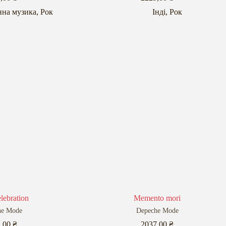
нна музика
,
Рок
Інді
,
Рок
lebration
Memento mori
he Mode
Depeche Mode
2,00
₴
2037,00
₴