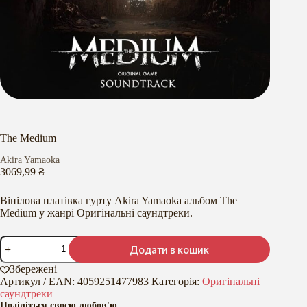
The Medium
Akira Yamaoka
3069,99
₴
Вінілова платівка гурту Akira Yamaoka альбом The
Medium у жанрі Оригінальні саундтреки.
The
Додати в кошик
Medium
кількість
Збережені
Артикул / EAN:
4059251477983
Категорія:
Оригінальні
саундтреки
Поділіться своєю любов'ю