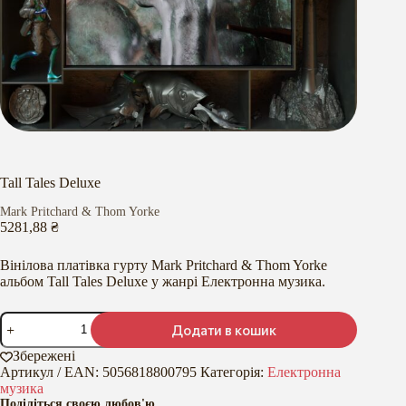
Tall Tales Deluxe
Mark Pritchard & Thom Yorke
5281,88
₴
Вінілова платівка гурту Mark Pritchard & Thom Yorke
альбом Tall Tales Deluxe у жанрі Електронна музика.
Tall
Додати в кошик
Tales
Deluxe
Збережені
кількість
Артикул / EAN:
5056818800795
Категорія:
Електронна
музика
Поділіться своєю любов'ю