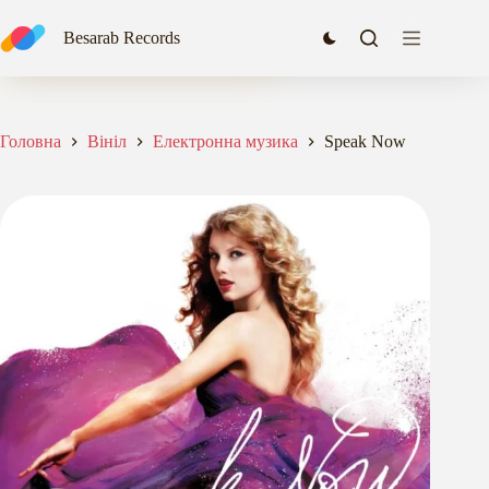
Перейти
до
Speak Now
Besarab Records
Додати в кошик
вмісту
2372,00
₴
Головна
Вініл
Електронна музика
Speak Now