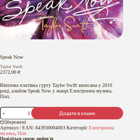
Speak Now
Taylor Swift
2372,00
₴
Вінілова платівка гурту Taylor Swift записана у 2010
році, альбом Speak Now у жанрі Електронна музика,
Поп.
Speak
Додати в кошик
Now
кількість
Збережені
Артикул / EAN:
843930004003
Категорії:
Електронна
музика
,
Поп
Поділіться своєю любов'ю