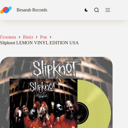
Перейти
до
Slipknot LEMON VINYL EDITION USA
Besarab Records
Додати в кошик
вмісту
2274,00
₴
Головна
Вініл
Рок
Slipknot LEMON VINYL EDITION USA