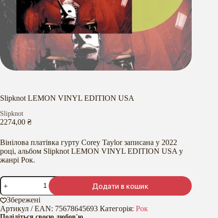
Slipknot LEMON VINYL EDITION USA
Slipknot
2274,00
₴
Вінілова платівка гурту Corey Taylor записана у 2022
році, альбом Slipknot LEMON VINYL EDITION USA у
жанрі Рок.
Slipknot
Додати в кошик
LEMON
VINYL
Збережені
EDITION
Артикул / EAN:
75678645693
Категорія:
Рок
USA
Поділіться своєю любов'ю