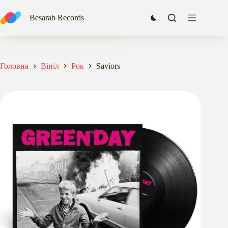
Перейти
до
Saviors
Besarab Records
Додати в кошик
вмісту
1569,00
₴
Головна
Вініл
Рок
Saviors