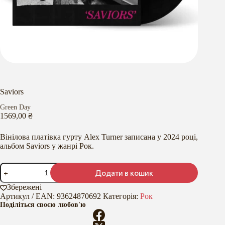
Saviors
Green Day
1569,00
₴
Вінілова платівка гурту Alex Turner записана у 2024 році,
альбом Saviors у жанрі Рок.
Saviors
Додати в кошик
кількість
Збережені
Артикул / EAN:
93624870692
Категорія:
Рок
Поділіться своєю любов'ю