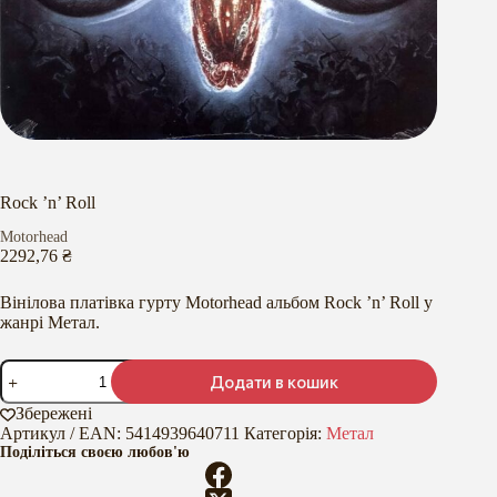
Rock ’n’ Roll
Motorhead
2292,76
₴
Вінілова платівка гурту Motorhead альбом Rock ’n’ Roll у
жанрі Метал.
Rock
Додати в кошик
’n’
Roll
Збережені
кількість
Артикул / EAN:
5414939640711
Категорія:
Метал
Поділіться своєю любов'ю