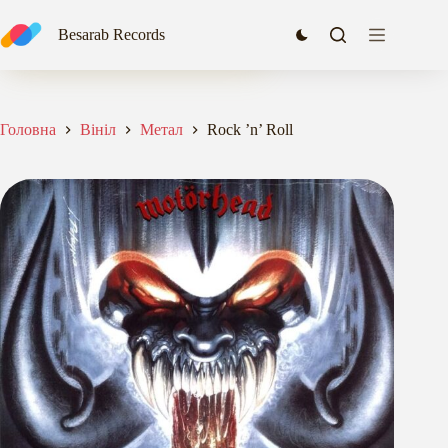
Перейти
до
Rock ’n’ Roll
Besarab Records
Додати в кошик
вмісту
2292,76
₴
Головна
Вініл
Метал
Rock ’n’ Roll